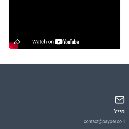
מייל
contact@payper.co.il