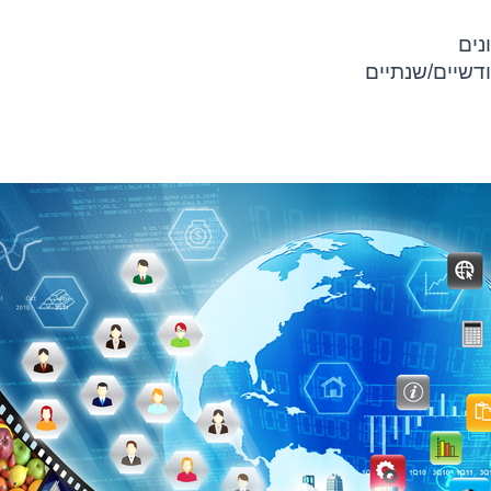
נים
דשיים/שנתיים