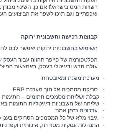
הפקת החשבוניות הירוקות בדיגיטל וניהול 
רשויות המס בישראל! אם כן, השינוי מבורך, 
ואכפתיים וגם תזכו לשפר את הביצועים העסקיים שלכם ולממש 100%
קבוצות רכישה וחשבונית ירוקה
השימוש בחשבוניות ירוקות יאפשר לכם לחס
הפלטפורמה של פייפר תהווה עבור העסק של
עולם חדש ודיגיטלי בעסק, באמצעות הפיצ'
·
מערכת מוגנת ומאובטחת
·
סריקת מסמכים אל תוך מערכת
ERP
·
קבלת ושליחת מסמכים חתומים – חתימות די
·
שליחה של חשבוניות דיגיטליות חתומות באמ
·
עדכונים בזמן אמת
·
גיבוי מלא של כל המסמכים הסרוקים בענן כ
·
התנהלות עסקית מסודרת, איכותית וקפדנית